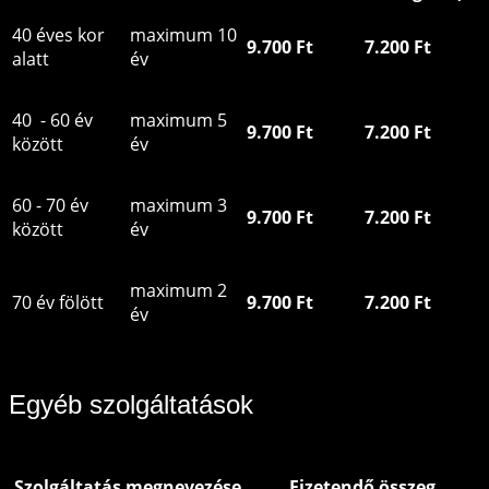
40 éves kor
maximum 10
9.700 Ft
7.200 Ft
alatt
év
40 - 60 év
maximum 5
9.700 Ft
7.200 Ft
között
év
60 - 70 év
maximum 3
9.700 Ft
7.200 Ft
között
év
maximum 2
70 év fölött
9.700 Ft
7.200 Ft
év
Egyéb szolgáltatások
Szolgáltatás megnevezése
Fizetendő összeg