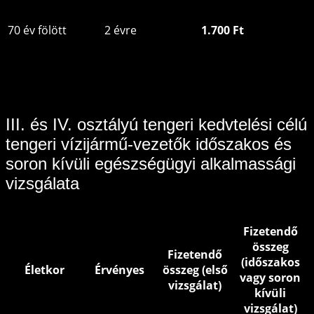
70 év fölött
2 évre
1.700 Ft
III. és IV. osztályú tengeri kedvtelési célú
tengeri vízijármű-vezetők időszakos és
soron kívüli egészségügyi alkalmassági
vizsgálata
Fizetendő
összeg
Fizetendő
(időszakos
Életkor
Érvényes
összeg (első
vagy soron
vizsgálat)
kívüli
vizsgálat)