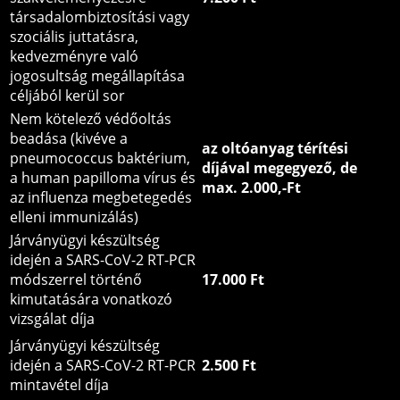
társadalombiztosítási vagy
szociális juttatásra,
kedvezményre való
jogosultság megállapítása
céljából kerül sor
Nem kötelező védőoltás
beadása (kivéve a
az oltóanyag térítési
pneumococcus baktérium,
díjával megegyező, de
a human papilloma vírus és
max. 2.000,-Ft
az influenza megbetegedés
elleni immunizálás)
Járványügyi készültség
idején a SARS-CoV-2 RT-PCR
módszerrel történő
17.000 Ft
kimutatására vonatkozó
vizsgálat díja
Járványügyi készültség
idején a SARS-CoV-2 RT-PCR
2.500 Ft
mintavétel díja