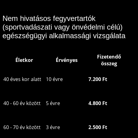
Nem hivatásos fegyvertartók
(sportvadászati vagy önvédelmi célú)
egészségügyi alkalmassági vizsgálata
Fizetendő
Életkor
Érvényes
összeg
40 éves kor alatt
10 évre
7.200 Ft
40 - 60 év között
5 évre
4.800 Ft
60 - 70 év között
3 évre
2.500 Ft