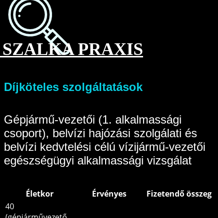
SZALKA PRAXIS
Díjköteles szolgáltatások
Gépjármű-vezetői (1. alkalmassági
csoport), belvízi hajózási szolgálati és
belvízi kedvtelési célú vízijármű-vezetői
egészségügyi alkalmassági vizsgálat
Életkor
Érvényes
Fizetendő összeg
40
(gépjárművezető