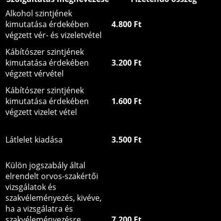
Alkohol szintjének
kimutatása érdekében
4.800 Ft
végzett vér- és vizeletvétel
Kábítószer szintjének
kimutatása érdekében
3.200 Ft
végzett vérvétel
Kábítószer szintjének
kimutatása érdekében
1.600 Ft
végzett vizelet vétel
Látlelet kiadása
3.500 Ft
Külön jogszabály által
elrendelt orvos-szakértői
vizsgálatok és
szakvéleményezés, kivéve,
ha a vizsgálatra és
szakvéleményezésre
7.200 Ft