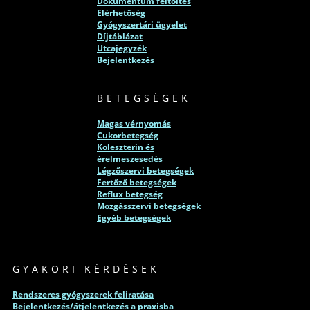
Dokumentum feltöltés
Elérhetőség
Gyógyszertári ügyelet
Díjtáblázat
Utcajegyzék
Bejelentkezés
BETEGSÉGEK
Magas vérnyomás
Cukorbetegség
Koleszterin és
érelmeszesedés
Légzőszervi betegségek
Fertőző betegségek
Reflux betegség
Mozgásszervi betegségek
Egyéb betegségek
GYAKORI KÉRDÉSEK
Rendszeres gyógyszerek feliratása
Bejelentkezés/átjelentkezés a praxisba