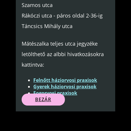
Szamos utca
Rákóczi utca - páros oldal 2-36-ig
Táncsics Mihály utca
Mátészalka teljes utca jegyzéke
letölthető az albbi hivatkozásokra
kattintva:
Felnőtt háziorvosi praxisok
Gyerek háziorvosi praxisok
Fogorvosi praxisok
BEZÁR