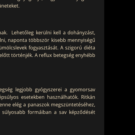
tüneteket.
nak. Lehetőleg kerülni kell a dohányzást,
dulni, naponta többször kisebb mennyiségű
yümölcslevek fogyasztását. A szigorú diéta
előtt történjék. A reflux betegség enyhébb
tegség legjobb gyógyszerei a gyomorsav
psúlyos esetekben használhatók. Ritkán
 lenne elég a panaszok megszüntetéséhez,
ég súlyosabb formáiban a sav képződését