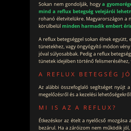
Sokan nem gondolják, hogy
a gyomorégé
mind a reflux betegség velejárói lehet
rohanó életvitelükre. Magyarországon a n
körülbelül
minden harmadik embert éri
A reflux betegséggel sokan élnek együtt,
tünetekhez, vagy öngyógyító módon vény 
jóval súlyosabbak. Pedig a reflux betegsé
tünetek idejében történő felismeréséhez, 
A REFLUX BETEGSÉG J
Az alábbi összefoglaló segítséget nyújt 
megelőzésről és a kezelési lehetőségekr
MI IS AZ A REFLUX?
Étkezéskor az ételt a nyelőcső mozgása a
bezárul. Ha a záróizom nem működik jól,