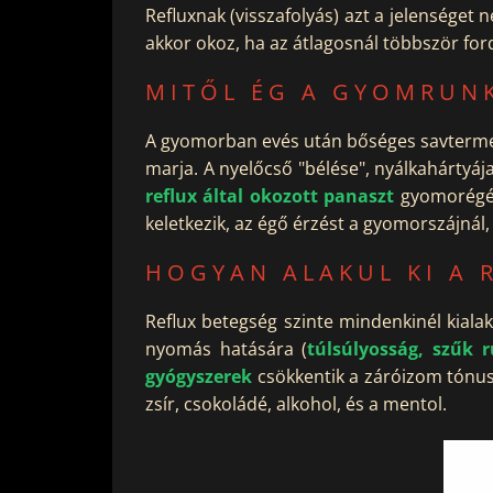
Refluxnak (visszafolyás) azt a jelenséget
akkor okoz, ha az átlagosnál többször ford
MITŐL ÉG A GYOMRUN
A gyomorban evés után bőséges savtermelé
marja. A nyelőcső "bélése", nyálkahártyáj
reflux által okozott panaszt
gyomorégés
keletkezik, az égő érzést a gyomorszájnál
HOGYAN ALAKUL KI A 
Reflux betegség szinte mindenkinél kialak
nyomás hatására (
túlsúlyosság, szűk 
gyógyszerek
csökkentik a záróizom tónusá
zsír, csokoládé, alkohol, és a mentol.