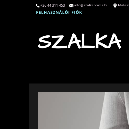
info@szalkapraxis.hu
Mátésza
+36 44 311 453
FELHASZNÁLÓI FIÓK
SZALKA 