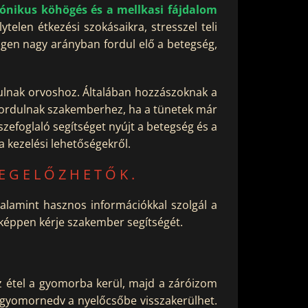
rónikus köhögés és a mellkasi fájdalom
telen étkezési szokásaikra, stresszel teli
igen nagy arányban fordul elő a betegség,
dulnak orvoshoz. Általában hozzászoknak a
fordulnak szakemberhez, ha a tünetek már
sszefoglaló segítséget nyújt a betegség és a
 kezelési lehetőségekről.
MEGELŐZHETŐK.
valamint hasznos információkkal szolgál a
képpen kérje szakember segítségét.
az étel a gyomorba kerül, majd a záróizom
 gyomornedv a nyelőcsőbe visszakerülhet.