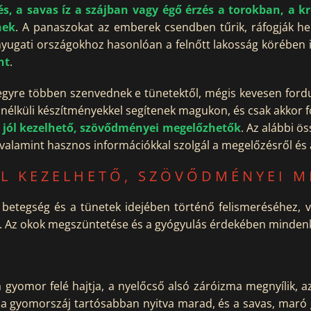
s, a savas íz a szájban vagy égő érzés a torokban, a k
nek
. A panaszokat az emberek csendben tűrik, ráfogják hely
yugati országokhoz hasonlóan a felnőtt lakosság körében 
nt
.
 egyre többen szenvednek e tünetektől, mégis kevesen for
nélküli készítményekkel segítenek magukon, és csak akkor 
g
jól kezelhető, szövődményei megelőzhetők
. Az alábbi ö
valamint hasznos információkkal szolgál a megelőzésről és a
ÓL KEZELHETŐ, SZÖVŐDMÉNYEI 
a betegség és a tünetek idejében történő felismeréséhez, 
ől. Az okok megszüntetése és a gyógyulás érdekében minden
 gyomor felé hajtja, a nyelőcső alsó záróizma megnyílik, 
 a gyomorszáj tartósabban nyitva marad, és a savas, maró