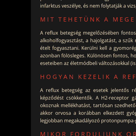
infarktus veszélye, és nem folytatják a viz
MIT TEHETÜNK A MEGE
A reflux betegség megelőzésében fonto
alkoholfogyasztást, a hajolgatást, a szű
ételt fogyasztani. Kerülni kell a gyomoré
azonban fölösleges. Különösen fontos, hog
eseteiben az életmódbeli változásokkal (is)
HOGYAN KEZELIK A RE
A reflux betegség az esetek jelentős 
képződést csökkentők. A H2-receptor g
okoznak mellékhatást, tartósan szedhető
akkor orvosa a korábban elkezdett gyóg
legjobban megakadályozó protonpumpa-gá
MIKOR FORDULJUNK O