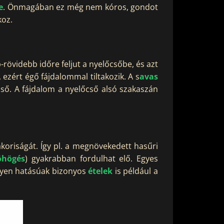
e
. Önmagában ez még nem kóros, gondot
koz.
övidebb időre feljut a nyelőcsőbe, és azt
ezért égő fájdalommal tiltakozik. A s
avas
ő. A fájdalom a nyelőcső alsó szakaszán
akoriságát. Így pl. a megnövekedett hasűri
öhögés
) gyakrabban fordulhat elő. Egyes
ilyen hatásúak bizonyos
ételek
is például a