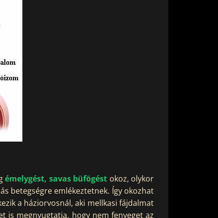
eg
émelygést, savas büfögést
okoz, olykor
ás betegségre emlékeztetnek. Így okozhat
kezik a háziorvosnál, aki mellkasi fájdalmat
get is megnyugtatja, hogy nem fenyeget az