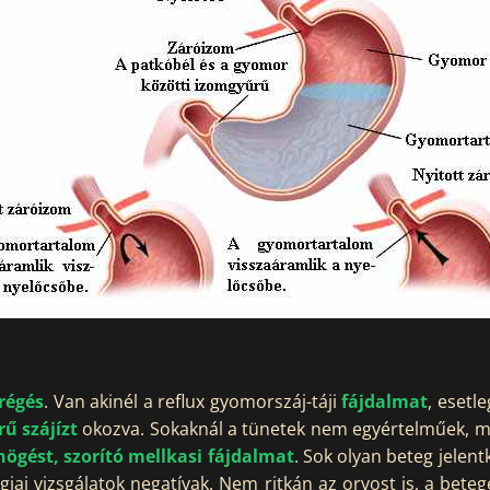
régés
. Van akinél a reflux gyomorszáj-táji
fájdalmat
, esetl
rű szájízt
okozva. Sokaknál a tünetek nem egyértelműek, m
ögést, szorító mellkasi fájdalmat
. Sok olyan beteg jelent
giai vizsgálatok negatívak. Nem ritkán az orvost is, a bete