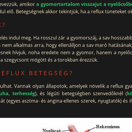
 nevezzük, amikor
a gyomortartalom visszajut a nyelőcsőb
ul elő. Betegségnek akkor tekintjük, ha a reflux tüneteket o
K?
s indul meg. Ha rosszul zár a gyomorszáj, a sav hosszabb-r
a nem alkalmas arra, hogy ellenálljon a sav maró hatásának, 
nek hívjuk, noha eredete nem a gyomor, hanem a nyelőcs
, a szegycsont mögött és a torokban érezzük.
REFLUX BETEGSÉG?
ulhat. Vannak olyan állapotok, amelyek növelik a reflux gy
ruha, terhesség
), és légúti betegségben szenvedőknél (
k
t (egyes asztma- és angina-ellenes szerek, nyugtatók) és 