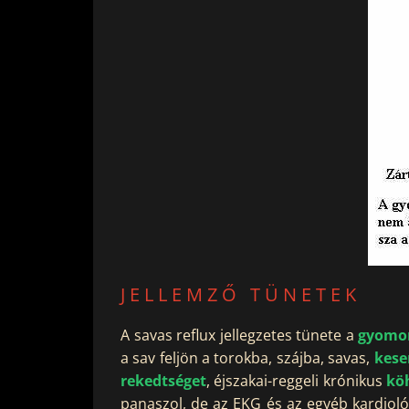
JELLEMZŐ TÜNETEK
A savas reflux jellegzetes tünete a
gyomo
a sav feljön a torokba, szájba, savas,
kese
rekedtséget
, éjszakai-reggeli krónikus
köh
panaszol, de az EKG és az egyéb kardioló