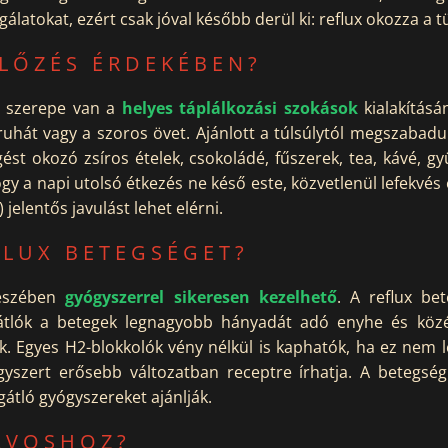
sgálatokat, ezért csak jóval később derül ki: reflux okozza a 
LŐZÉS ÉRDEKÉBEN?
s szerepe van a
helyes táplálkozási szokások
kialakításá
k ruhát vagy a szoros övet. Ajánlott a túlsúlytól megszaba
gést okozó zsíros ételek, csokoládé, fűszerek, tea, kávé, g
y a napi utolsó étkezés ne késő este, közvetlenül lefekvés 
 jelentős javulást lehet elérni.
FLUX BETEGSÉGET?
részében
gyógyszerrel sikeresen kezelhető
. A reflux be
átlók a betegek legnagyobb hányadát adó enyhe és közé
k. Egyes H2-blokkolók vény nélkül is kaphatók, ha ez nem
yszert erősebb változatban receptre írhatja. A betegs
tló gyógyszereket ajánlják.
RVOSHOZ?