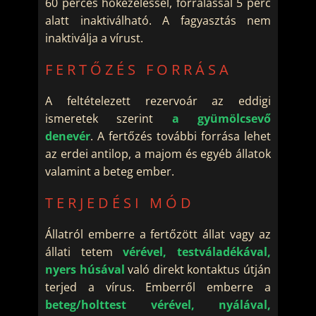
60 perces hőkezeléssel, forralással 5 perc
alatt inaktiválható. A fagyasztás nem
inaktiválja a vírust.
FERTŐZÉS FORRÁSA
A feltételezett rezervoár az eddigi
ismeretek szerint
a gyümölcsevő
denevér
. A fertőzés további forrása lehet
az erdei antilop, a majom és egyéb állatok
valamint a beteg ember.
TERJEDÉSI MÓD
Állatról emberre a fertőzött állat vagy az
állati tetem
vérével, testváladékával,
nyers húsával
való direkt kontaktus útján
terjed a vírus. Emberről emberre a
beteg/holttest vérével, nyálával,