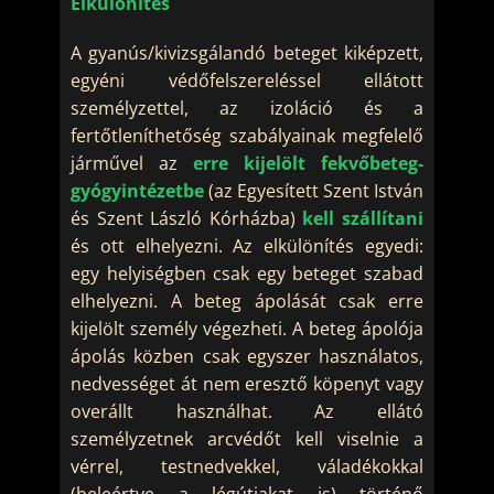
Elkülönítés
A gyanús/kivizsgálandó beteget kiképzett,
egyéni védőfelszereléssel ellátott
személyzettel, az izoláció és a
fertőtleníthetőség szabályainak megfelelő
járművel az
erre kijelölt fekvőbeteg-
gyógyintézetbe
(az Egyesített Szent István
és Szent László Kórházba)
kell szállítani
és ott elhelyezni. Az elkülönítés egyedi:
egy helyiségben csak egy beteget szabad
elhelyezni. A beteg ápolását csak erre
kijelölt személy végezheti. A beteg ápolója
ápolás közben csak egyszer használatos,
nedvességet át nem eresztő köpenyt vagy
overállt használhat. Az ellátó
személyzetnek arcvédőt kell viselnie a
vérrel, testnedvekkel, váladékokkal