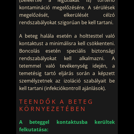
(beleértve a légútiakat is) történő
kontamináció megelőzésére. A sérülések
megelőzését, elkerülését célzó
rendszabályokat szigorúan be kell tartani.
A beteg halála esetén a holttesttel való
kontaktust a minimálisra kell csökkenteni.
Boncolás esetén speciális biztonsági
rendszabályokat kell alkalmazni. A
tetemmel való tevékenység idején, a
temetésig tartó eljárás során a képzett
személyzetnek az izoláció szabályait be
kell tartani (infekciókontroll ajánlások).
TEENDŐK A BETEG
KÖRNYEZETÉBEN
A beteggel kontaktusba kerültek
felkutatása: