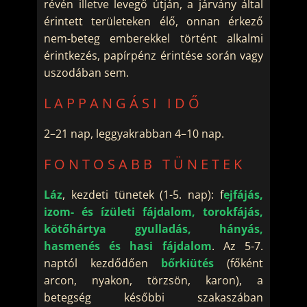
révén illetve levegő útján, a járvány által
érintett területeken élő, onnan érkező
nem-beteg emberekkel történt alkalmi
érintkezés, papírpénz érintése során vagy
uszodában sem.
LAPPANGÁSI IDŐ
2–21 nap, leggyakrabban 4–10 nap.
FONTOSABB TÜNETEK
Láz
, kezdeti tünetek (1-5. nap): f
ejfájás,
izom- és ízületi fájdalom, torokfájás,
kötőhártya gyulladás, hányás,
hasmenés és hasi fájdalom
. Az 5-7.
naptól kezdődően
bőrkiütés
(főként
arcon, nyakon, törzsön, karon), a
betegség későbbi szakaszában