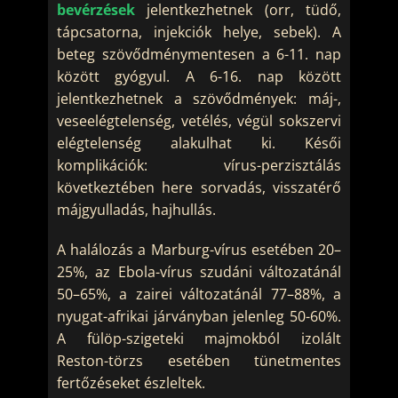
bevérzések
jelentkezhetnek (orr, tüdő,
tápcsatorna, injekciók helye, sebek). A
beteg szövődménymentesen a 6-11. nap
között gyógyul. A 6-16. nap között
jelentkezhetnek a szövődmények: máj-,
veseelégtelenség, vetélés, végül sokszervi
elégtelenség alakulhat ki. Késői
komplikációk: vírus-perzisztálás
következtében here sorvadás, visszatérő
májgyulladás, hajhullás.
A halálozás a Marburg-vírus esetében 20–
25%, az Ebola-vírus szudáni változatánál
50–65%, a zairei változatánál 77–88%, a
nyugat-afrikai járványban jelenleg 50-60%.
A fülöp-szigeteki majmokból izolált
Reston-törzs esetében tünetmentes
fertőzéseket észleltek.