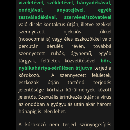
vizeletével, székletével, hányadékával,
ondójával, anyatejével, egyéb
testváladékával, szervével/szövetével
való direkt kontaktus útján, illetve ezekkel
szennyezett injekciós tűkkel
(nosocomiális) vagy éles eszközökkel való
percután sérülés révén, továbbá
szennyezett ruhák, ágynemű, egyéb
tárgyak, felületek közvetítésével
bőr-,
nyálkahártya-sérülésen átjutva
terjed a
kórokozó. A szennyezett felületek,
eszközök útján történő terjedés
jelentősége kórházi körülmények között
jelentős. Szexuális érintkezés útján: a vírus
az ondóban a gyógyulás után akár három
hónapig is jelen lehet.
A kórokozó nem terjed szúnyogcsípés