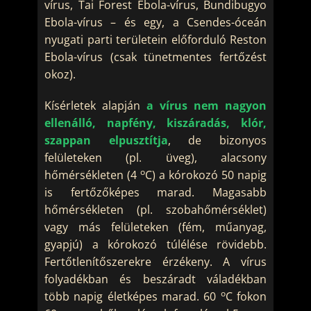
vírus, Tai Forest Ebola-vírus, Bundibugyo
Ebola-vírus – és egy, a Csendes-óceán
nyugati parti területein előforduló Reston
Ebola-vírus (csak tünetmentes fertőzést
okoz).
Kísérletek alapján
a vírus nem nagyon
ellenálló, napfény, kiszáradás, klór,
szappan elpusztítja
, de bizonyos
felületeken (pl. üveg), alacsony
o
hőmérsékleten (4
C) a kórokozó 50 napig
is fertőzőképes marad. Magasabb
hőmérsékleten (pl. szobahőmérséklet)
vagy más felületeken (fém, műanyag,
gyapjú) a kórokozó túlélése rövidebb.
Fertőtlenítőszerekre érzékeny. A vírus
folyadékban és beszáradt váladékban
o
több napig életképes marad. 60
C fokon