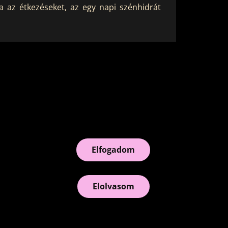
a az étkezéseket, az egy napi szénhidrát
GYAKORI KÉRDÉSEK
és
Rendszeres gyógyszerek feliratása
Bejelentkezés/átjelentkezés a
praxisba
Elfogadom
Jogosítány hosszabbítás
Elolvasom