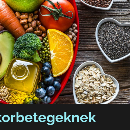
ukorbetegeknek