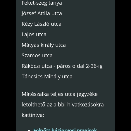
Feket-szeg tanya
József Attila utca
Kézy László utca
Lajos utca
Mátyás király utca
Szamos utca
Rákóczi utca - páros oldal 2-36-ig
Táncsics Mihály utca
Mátészalka teljes utca jegyzéke
letölthető az albbi hivatkozásokra
kattintva:
Felnőtt háziorvosi praxisok