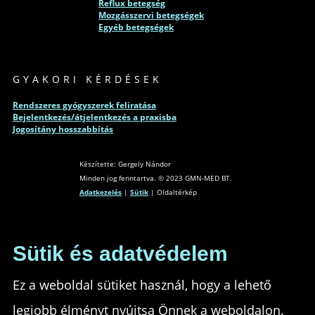
Reflux betegség
Mozgásszervi betegségek
Egyéb betegségek
GYAKORI KÉRDÉSEK
Rendszeres gyógyszerek feliratása
Bejelentkezés/átjelentkezés a praxisba
Jogosítány hosszabbítás
Készítette: Gergely Nándor
Minden jog fenntartva. © 2023 GMN-MED BT.
Adatkezelés
|
Sütik
| Oldaltérkép
Sütik és adatvédelem
Ez a weboldal sütiket használ, hogy a lehető
legjobb élményt nyújtsa Önnek a weboldalon.