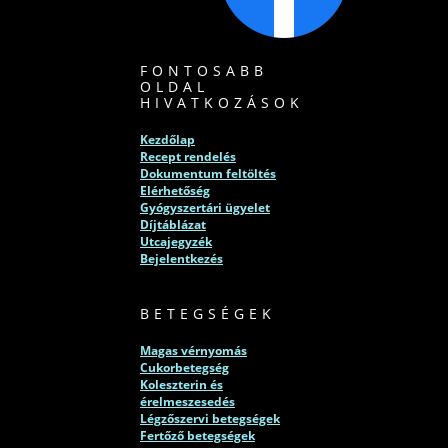
FONTOSABB
OLDAL
HIVATKOZÁSOK
Kezdőlap
Recept rendelés
Dokumentum feltöltés
Elérhetőség
Gyógyszertári ügyelet
Díjtáblázat
Utcajegyzék
Bejelentkezés
BETEGSÉGEK
Magas vérnyomás
Cukorbetegség
Koleszterin és
érelmeszesedés
Légzőszervi betegségek
Fertőző betegségek