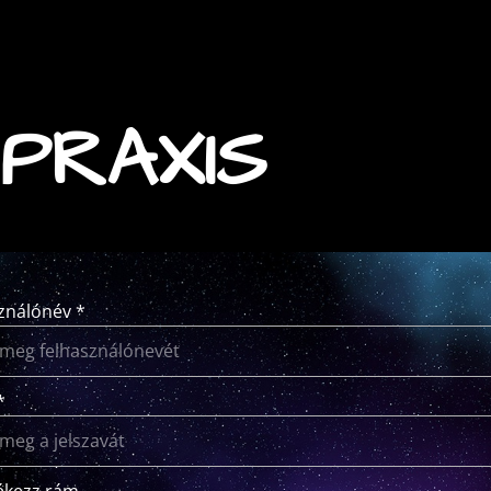
PRAXIS
ználónév *
*