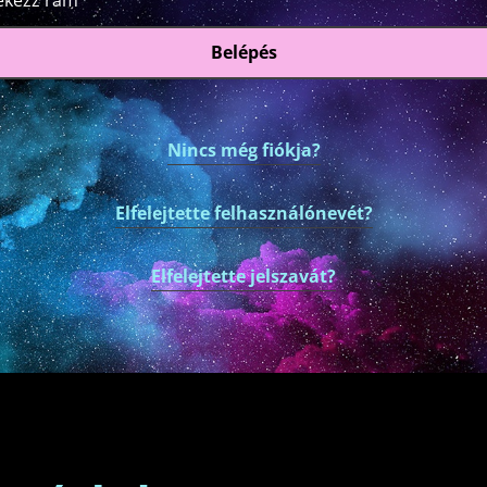
ékezz rám
Belépés
Nincs még fiókja?
Elfelejtette felhasználónevét?
Elfelejtette jelszavát?