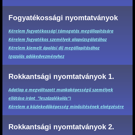
Fogyatékossági nyomtatványok
Kérelem fogyatékossági támogatás megállapítására
Kérelem fogyatékos személyek alapvizsgálatához
Kérelem kiemelt ápolási díj megállapításához
Igazolás adókedvezményhez
Rokkantsági nyomtatványok 1.
Adatlap a megváltozott munkaképességű személyek
ellátása iránt "leszázalékolás")
Kérelem a közlekedőképesség minősítésének elvégzésére
Rokkantsági nyomtatványok 2.