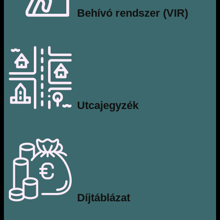
Behívó rendszer (VIR)
Utcajegyzék
Díjtáblázat