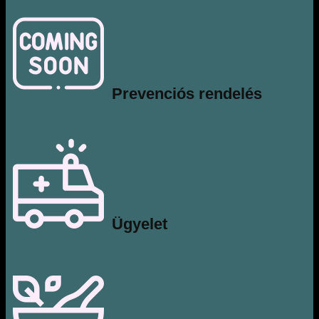
Prevenciós rendelés
​Ügyelet