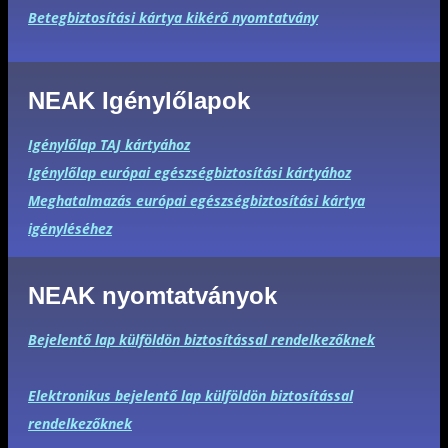
Betegbiztosítási kártya kikérő nyomtatvány
NEAK Igénylőlapok
Igénylőlap TAJ kártyához
Igénylőlap európai egészségbiztosítási kártyához
Meghatalmazás európai egészségbiztosítási kártya
igényléséhez
NEAK nyomtatványok
Bejelentő lap külföldön biztosítással rendelkezőknek
Elektronikus bejelentő lap külföldön biztosítással
rendelkezőknek