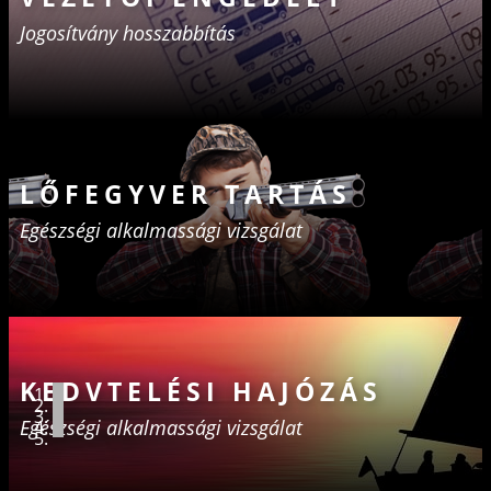
Jogosítvány hosszabbítás
LŐFEGYVER TARTÁS
Egészségi ​alkalmassági vizsgálat
KEDVTELÉSI HAJÓZÁS
Egészségi ​alkalmassági vizsgálat