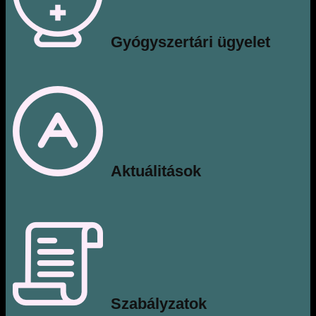
Gyógyszertári ügyelet
​Aktuálitások
Szabályzatok