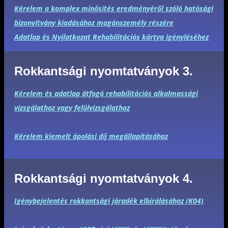
Kérelem a komplex minősítés eredményéről szóló hatósági
bizonyítvány kiadásához magánszemély részére
Adatlap és Nyilatkozat Rehabilitációs kártya igényléséhez
Rokkantsági nyomtatványok 3.
Kérelem és adatlap átfogó rehabilitációs alkalmassági
vizsgálathoz vagy felülvizsgálathoz
Kérelem kiemelt ápolási díj megállapításához
Rokkantsági nyomtatványok 4.
Igénybejelentés rokkantsági járadék elbírálásához (K04)