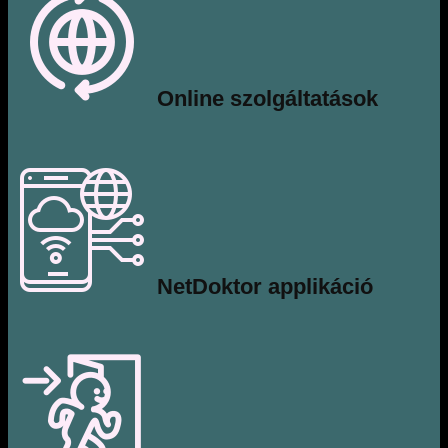
​Online szolgáltatások
​NetDoktor applikáció