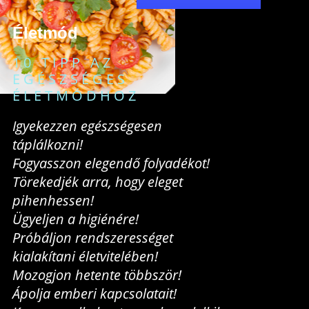
Életmód
10 TIPP AZ
EGÉSZSÉGES
ÉLETMÓDHOZ
Igyekezzen egészségesen
táplálkozni!
Fogyasszon elegendő folyadékot!
Törekedjék arra, hogy eleget
pihenhessen!
Ügyeljen a higiénére!
Próbáljon rendszerességet
kialakítani életvitelében!
Mozogjon hetente többször!
Ápolja emberi kapcsolatait!