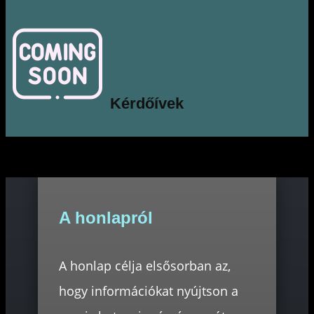
Kérdőívek
A honlapról
A honlap célja elsősorban az,
hogy információkat nyújtson a