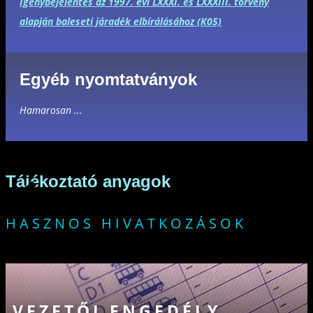
Igénybejelentés az 1997. évi LXXXI. és LXXXIII. törvény
alapján baleseti járadék elbírálásához (K05)
Egyéb nyomtatványok
Hamarosan ...
Tájékoztató anyagok
HASZNOS HIVATKOZÁSOK
VEZETŐI ENGEDÉLY