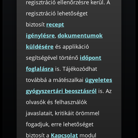
regisztráció ellenőrzésre kerül. A
regisztráció lehetőséget
biztosít
recept
igénylésre
,
dokumentumok
küldésére
és applikáció
segítségével történő
időpont
foglalásra
is. Tájékozódhat
továbbá a mátészalkai
ügyeletes
gyógyszertári beosztásról
is. Az
olvasók és felhasználók
javaslatait, kritikáit örömmel
fogadjuk, erre lehetőséget
biztosít a
Kapcsolat
modul