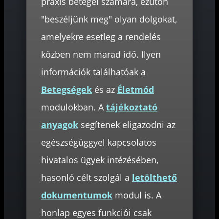
praxis betegei számára, ezúton
"beszéljünk meg" olyan dolgokat,
amelyekre esetleg a rendelés
közben nem marad idő. Ilyen
információk találhatóak a
Betegségek
és az
Életmód
modulokban. A
tájékoztató
anyagok
segítenek eligazodni az
egészségüggyel kapcsolatos
hivatalos ügyek intézésében,
hasonló célt szolgál a
letölthető
dokumentumok
modul is. A
honlap egyes funkciói csak