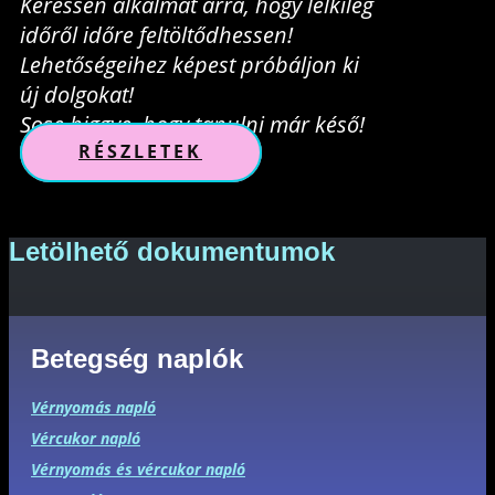
Keressen alkalmat arra, hogy lelkileg
időről időre feltöltődhessen!
Lehetőségeihez képest próbáljon ki
új dolgokat!
Sose higgye, hogy tanulni már késő!
RÉSZLETEK
Letölhető dokumentumok
Betegség naplók
Vérnyomás napló
Vércukor napló
Vérnyomás és vércukor napló