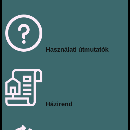
​Használati útmutatók
​Házirend